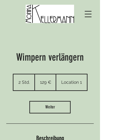
Wimpern verlängern
129
Euro
2 Std.
2
129 €
Location 1
S
t
d
.
Weiter
Beschreibung